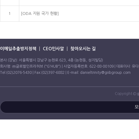
1
[ODA 지원 국가 현황]
이메일추출방지정책
CEO인사말
찾아오시는 길
본사 (강남): 서울특별시 강남구 논현로 623, 4층 (논현동, 성지빌딩)
회사명: ㈜글로벌인프라허브 ("G'HUB") | 사업자등록번호: 622-88-00109 | 대표이사: 유
Tel:(02)2076-5430 | Fax:(02)397-6882 | E-mail: danieltrinity@giibgroup.com
Copyright ©
g
모