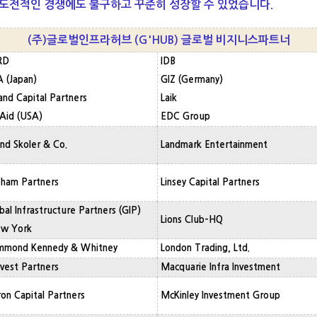
 도전적인 경쟁에도 불구하고 꾸준히 성장할 수 있었습니다.
(주)글로벌인프라허브 (G'HUB) 글로벌 비지니스파트너
RD
IDB
 (Japan)
GIZ (Germany)
and Capital Partners
Laik
Aid (USA)
EDC Group
end Skoler & Co.
Landmark Entertainment
ham Partners
Linsey Capital Partners
bal Infrastructure Partners (GIP)
Lions Club-HQ
ew York
mmond Kennedy & Whitney
London Trading, Ltd.
vest Partners
Macquarie Infra Investment
on Capital Partners
McKinley Investment Group