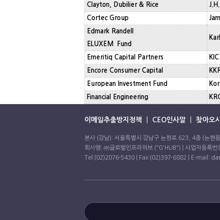
Clayton, Dubilier & Rice
J.H
Cortec Group
Jam
Edmark Randell
Kar
ELUXEM Fund
Emeritiq Capital Partners
KIC
Encore Consumer Capital
KK
European Investment Fund
Kor
Financial Engineering
KRG
이메일추출방지정책
CEO인사말
찾아오시
본사 (강남): 서울특별시 강남구 논현로 623, 4층 (논현
회사명: ㈜글로벌인프라허브 ("G'HUB") | 사업자등록번호:
Tel:(02)2076-5430 | Fax:(02)397-6882 | E-mail: d