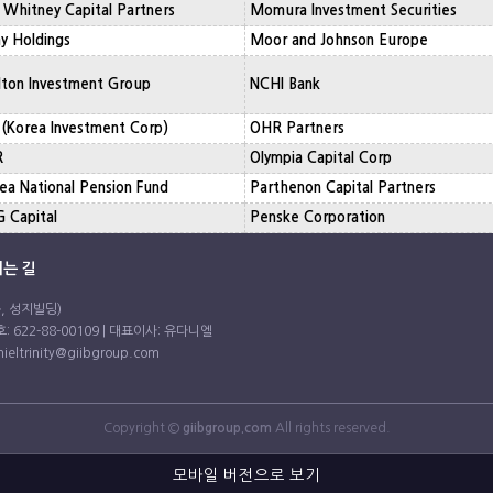
. Whitney Capital Partners
Momura Investment Securities
y Holdings
Moor and Johnson Europe
lton Investment Group
NCHI Bank
 (Korea Investment Corp)
OHR Partners
R
Olympia Capital Corp
ea National Pension Fund
Parthenon Capital Partners
 Capital
Penske Corporation
는 길
동, 성지빌딩)
 622-88-00109 | 대표이사: 유다니엘
anieltrinity@giibgroup.com
Copyright ©
giibgroup.com
All rights reserved.
모바일 버전으로 보기