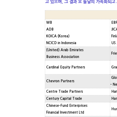
고 있으며,
그 결과 오 늘날의 가속화되고
WB
EB
ADB
JICA
KOICA (Korea)
Finl
NCICD in Indonesia
US 
(United) Arab Emirates
Fri
Business Association
Cardinal Equity Partners
Gra
Glo
Chevron Partners
- N
Centre Trade Partners
Ha
Century Capital Trade
Har
Chinese-Fund Enterprises
Hur
Financial Investment Ltd