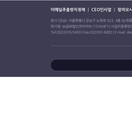
이메일추출방지정책
CEO인사말
찾아오시
본사 (강남): 서울특별시 강남구 논현로 623, 4층 (논현
회사명: ㈜글로벌인프라허브 ("G'HUB") | 사업자등록번호:
Tel:(02)2076-5430 | Fax:(02)397-6882 | E-mail: d