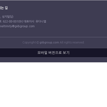
는 길
동, 성지빌딩)
 622-88-00109 | 대표이사: 유다니엘
anieltrinity@giibgroup.com
Copyright ©
giibgroup.com
All rights reserved.
모바일 버전으로 보기